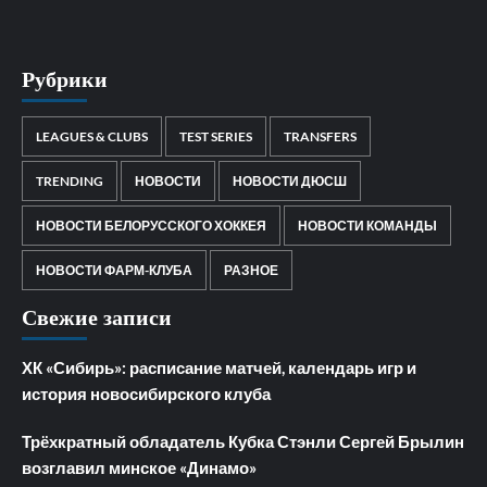
Рубрики
LEAGUES & CLUBS
TEST SERIES
TRANSFERS
TRENDING
НОВОСТИ
НОВОСТИ ДЮСШ
НОВОСТИ БЕЛОРУССКОГО ХОККЕЯ
НОВОСТИ КОМАНДЫ
НОВОСТИ ФАРМ-КЛУБА
РАЗНОЕ
Свежие записи
ХК «Сибирь»: расписание матчей, календарь игр и
история новосибирского клуба
Трёхкратный обладатель Кубка Стэнли Сергей Брылин
возглавил минское «Динамо»