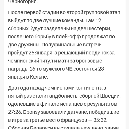
Черногория.
После первой стадии во второй групповой этап
выйдут по две лучшие команды. Там 12
сборных будут разделены на две шестерки,
после чего борьбу в плей-офф продолжат по
две дружины. Полуфинальные встречи
пройдут 26 января, а решающий поединок за
чемпионский титул и матч за бронзовые
награды 16-го мужского ЧЕ состоятся 28
января в Кельне.
Два года назад чемпионами континента в
пятый раз стали гандболисты сборной Швеции,
одолевшие в финале испанцев с результатом
27:26. Бронзу завоевали датчане, победившие
в игре за третье место французов — 35:32.
Сборная Беларуси выступила неудачно, заняв