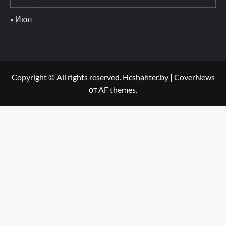
« Июл
Copyright © All rights reserved. Hcshahter.by
|
CoverNews
от AF themes.