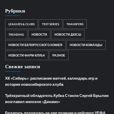
Рубрики
LEAGUES & CLUBS
TEST SERIES
TRANSFERS
TRENDING
НОВОСТИ
НОВОСТИ ДЮСШ
НОВОСТИ БЕЛОРУССКОГО ХОККЕЯ
НОВОСТИ КОМАНДЫ
НОВОСТИ ФАРМ-КЛУБА
РАЗНОЕ
Свежие записи
ХК «Сибирь»: расписание матчей, календарь игр и
история новосибирского клуба
Трёхкратный обладатель Кубка Стэнли Сергей Брылин
возглавил минское «Динамо»
Беларусь поднялась на две позиции в рейтинге УЕФА