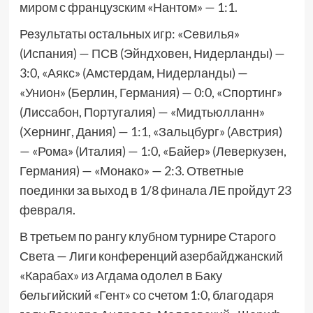
миром с французским «Нантом» — 1:1.
Результаты остальных игр: «Севилья»
(Испания) — ПСВ (Эйндховен, Нидерланды) —
3:0, «Аякс» (Амстердам, Нидерланды) —
«Унион» (Берлин, Германия) — 0:0, «Спортинг»
(Лиссабон, Португалия) — «Мидтьюлланн»
(Хернинг, Дания) — 1:1, «Зальцбург» (Австрия)
— «Рома» (Италия) — 1:0, «Байер» (Леверкузен,
Германия) — «Монако» — 2:3. Ответные
поединки за выход в 1/8 финала ЛЕ пройдут 23
февраля.
В третьем по рангу клубном турнире Старого
Света — Лиги конференций азербайджанский
«Карабах» из Агдама одолел в Баку
бельгийский «Гент» со счетом 1:0, благодаря