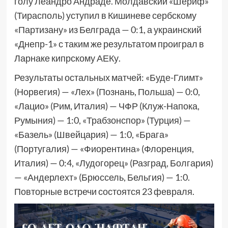
голу Леандро Андраде. Молдавский «Шериф»
(Тирасполь) уступил в Кишиневе сербскому
«Партизану» из Белграда — 0:1, а украинский
«Днепр-1» с таким же результатом проиграл в
Ларнаке кипрскому АЕКу.
Результаты остальных матчей: «Буде-Глимт»
(Норвегия) — «Лех» (Познань, Польша) — 0:0,
«Лацио» (Рим, Италия) — ЧФР (Клуж-Напока,
Румыния) — 1:0, «Трабзонспор» (Турция) —
«Базель» (Швейцария) — 1:0, «Брага»
(Португалия) — «Фиорентина» (Флоренция,
Италия) — 0:4, «Лудогорец» (Разград, Болгария)
— «Андерлехт» (Брюссель, Бельгия) — 1:0.
Повторные встречи состоятся 23 февраля.