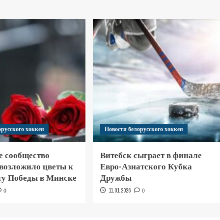
орусского хоккея
Новости белорусского хоккея
е сообщество
Витебск сыграет в финале
 возложило цветы к
Евро-Азиатского Кубка
у Победы в Минске
Дружбы
0
11.01.2026
0