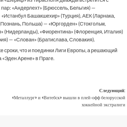
пар: «Андерлехт» (Брюссель, Бельгия) —
— «Истанбул Башакшехир» (Турция), АЕК (Ларнака,
» (Познань, Польша) — «Юргорден» (Стокгольм,
р» (Нидерланды), «Фиорентина» (Флоренция, Италия)
рия) — «Слован» (Братислава, Словакия).
 же сроки, что и поединки Лиги Европы, а решающий
 «Эден Арене» в Праге.
Следующий:
«Металлург» и «Витебск» вышли в плей-офф белорусской
хоккейной экстралиги