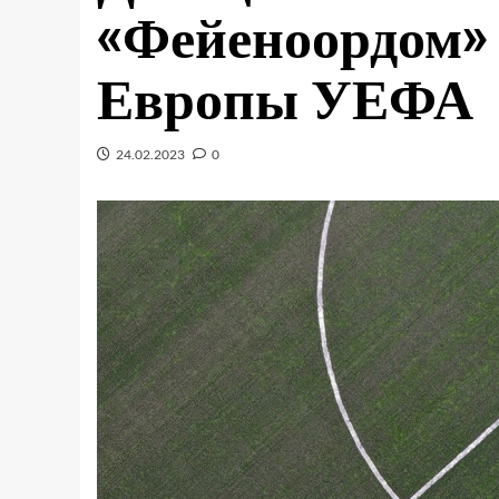
«Фейеноордом» 
Европы УЕФА
24.02.2023
0