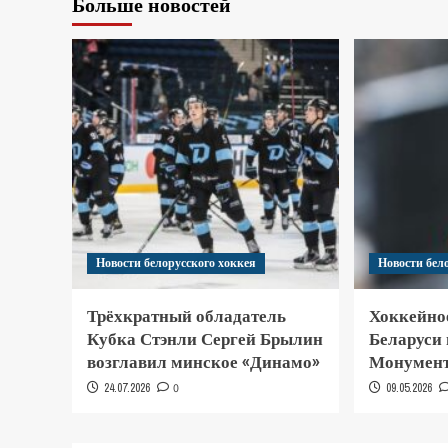
Больше новостей
Новости белорусского хоккея
Новости бел
Трёхкратный обладатель
Хоккейно
Кубка Стэнли Сергей Брылин
Беларуси
возглавил минское «Динамо»
Монумент
24.07.2026
0
09.05.2026