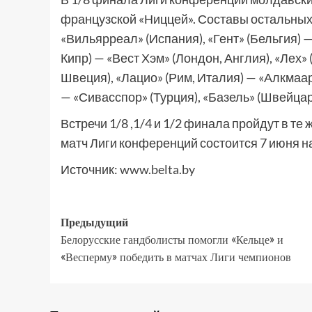
французской «Ниццей». Составы остальных 
«Вильярреал» (Испания), «Гент» (Бельгия) 
Кипр) — «Вест Хэм» (Лондон, Англия), «Лех
Швеция), «Лацио» (Рим, Италия) — «Алкмаа
— «Сивасспор» (Турция), «Базель» (Швейца
Встречи 1/8 ,1/4 и 1/2 финала пройдут в те
матч Лиги конференций состоится 7 июня на
Источник:
www.belta.by
Предыдущий
Белорусские гандболисты помогли «Кельце» и
«Весперму» победить в матчах Лиги чемпионов