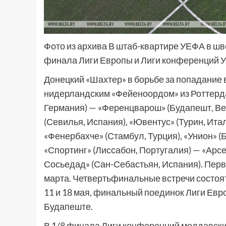
Фото из архива В штаб-квартире УЕФА в шв
финала Лиги Европы и Лиги конференций 
Донецкий «Шахтер» в борьбе за попадание 
нидерландским «Фейеноордом» из Роттерда
Германия) — «Ференцварош» (Будапешт, Вен
(Севилья, Испания), «Ювентус» (Турин, Ита
«Фенербахче» (Стамбул, Турция), «Унион» (
«Спортинг» (Лиссабон, Португалия) — «Арсе
Сосьедад» (Сан-Себастьян, Испания). Перв
марта. Четвертьфинальные встречи состоя
11 и 18 мая, финальный поединок Лиги Евр
Будапеште.
В 1/8 финала Лиги конференций молдавски