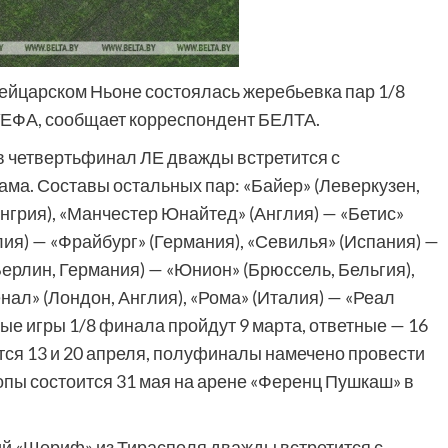
ейцарском Ньоне состоялась жеребьевка пар 1/8
УЕФА, сообщает корреспондент БЕЛТА.
в четвертьфинал ЛЕ дважды встретится с
ма. Составы остальных пар: «Байер» (Леверкузен,
грия), «Манчестер Юнайтед» (Англия) — «Бетис»
лия) — «Фрайбург» (Германия), «Севилья» (Испания) —
Берлин, Германия) — «Юнион» (Брюссель, Бельгия),
нал» (Лондон, Англия), «Рома» (Италия) — «Реал
ые игры 1/8 финала пройдут 9 марта, ответные — 16
тся 13 и 20 апреля, полуфиналы намечено провести
опы состоится 31 мая на арене «Ференц Пушкаш» в
й «Шериф» из Тирасполя дважды встретится с