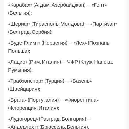
«Карабах» (Агдам, Азербайджан) — «Гент»
(Бельгия);
«Шериф» (Тирасполь, Молдова) — «Партизан»
(Белград, Сербия);
«Буде-Глимт» (Норвегия) — «Лех» (Познань,
Польша);
«Лацио» (Рим, Италия) — ЧФР (Клуж-Напока,
Румыния);
«Трабзонспор» (Турция) — «Базель»
(Швейцария);
«Брага» (Португалия) — «Фиорентина»
(Флоренция, Италия);
«Лудогорец» (Разград, Болгария) —
«Андерлехт» (Брюссель, Бельгия).