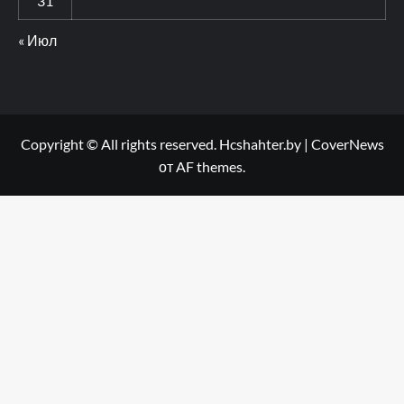
31
« Июл
Copyright © All rights reserved. Hcshahter.by
|
CoverNews
от AF themes.