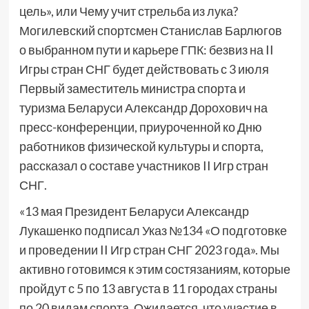
цель», или Чему учит стрельба из лука?
Могилевский спортсмен Станислав Барлюгов
о выбранном пути и карьере ГПК: безвиз на II
Игры стран СНГ будет действовать с 3 июля
Первый заместитель министра спорта и
туризма Беларуси Александр Дорохович на
пресс-конференции, приуроченной ко Дню
работников физической культуры и спорта,
рассказал о составе участников II Игр стран
СНГ.
«13 мая Президент Беларуси Александр
Лукашенко подписал Указ №134 «О подготовке
и проведении II Игр стран СНГ 2023 года». Мы
активно готовимся к этим состязаниям, которые
пройдут с 5 по 13 августа в 11 городах страны
по 20 видам спорта. Ожидается, что участие в