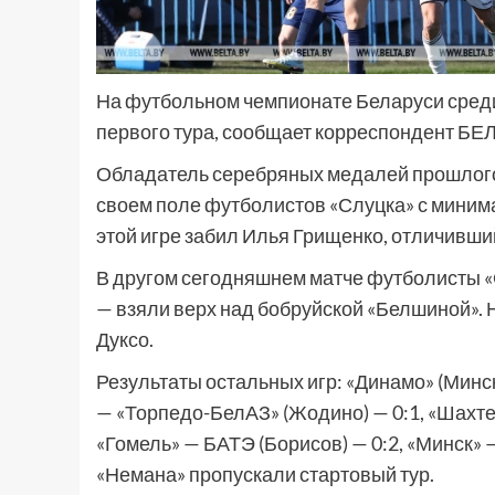
На футбольном чемпионате Беларуси сред
первого тура, сообщает корреспондент БЕ
Обладатель серебряных медалей прошлого
своем поле футболистов «Слуцка» с минима
этой игре забил Илья Грищенко, отличивший
В другом сегодняшнем матче футболисты «С
— взяли верх над бобруйской «Белшиной». 
Дуксо.
Результаты остальных игр: «Динамо» (Минск
— «Торпедо-БелАЗ» (Жодино) — 0:1, «Шахте
«Гомель» — БАТЭ (Борисов) — 0:2, «Минск» 
«Немана» пропускали стартовый тур.