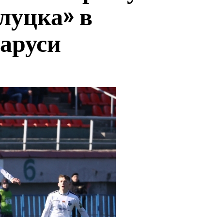
луцка» в
аруси