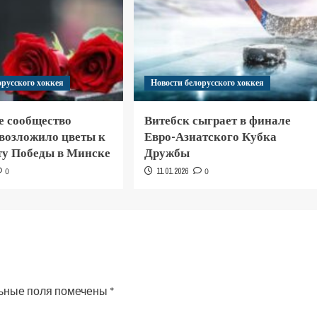
орусского хоккея
Новости белорусского хоккея
е сообщество
Витебск сыграет в финале
 возложило цветы к
Евро-Азиатского Кубка
у Победы в Минске
Дружбы
0
11.01.2026
0
ьные поля помечены
*