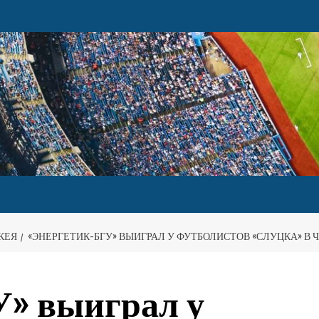
КЕЯ
«ЭНЕРГЕТИК-БГУ» ВЫИГРАЛ У ФУТБОЛИСТОВ «СЛУЦКА» В
У» выиграл у