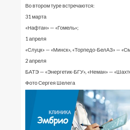
Во втором туре встречаются:
31 марта
«Нафтан» — «Гомель»;
1 апреля
«Слуцк» — «Минск», «Торпедо-БелАЗ» — «См
2 апреля
БАТЭ — «Энергетик-БГУ», «Неман» — «Шахте
Фото Сергея Шелега