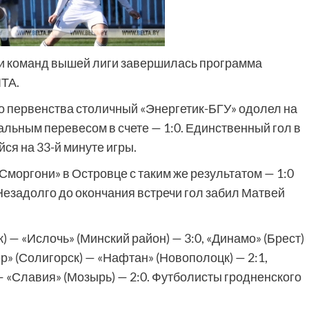
и команд вышей лиги завершилась программа
ЛТА.
 первенства столичный «Энергетик-БГУ» одолел на
льным перевесом в счете — 1:0. Единственный гол в
ся на 33-й минуте игры.
моргони» в Островце с таким же результатом — 1:0
Незадолго до окончания встречи гол забил Матвей
) — «Ислочь» (Минский район) — 3:0, «Динамо» (Брест)
р» (Солигорск) — «Нафтан» (Новополоцк) — 2:1,
— «Славия» (Мозырь) — 2:0. Футболисты гродненского