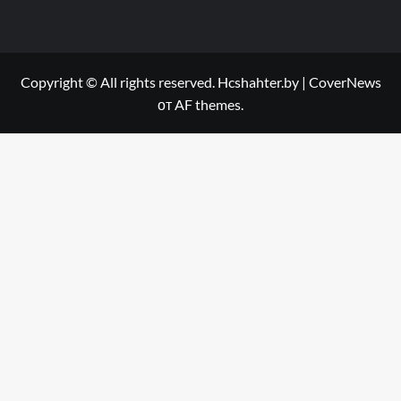
Copyright © All rights reserved. Hcshahter.by
|
CoverNews
от AF themes.