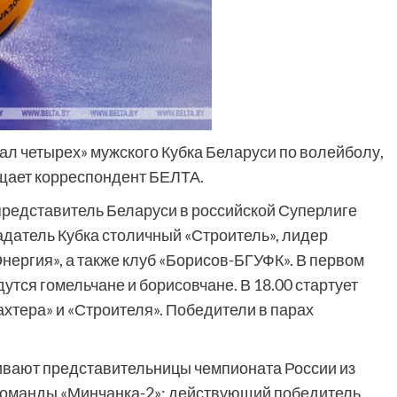
нал четырех» мужского Кубка Беларуси по волейболу,
щает корреспондент БЕЛТА.
редставитель Беларуси в российской Суперлиге
датель Кубка столичный «Строитель», лидер
нергия», а также клуб «Борисов-БГУФК». В первом
дутся гомельчане и борисовчане. В 18.00 стартует
хтера» и «Строителя». Победители в парах
ривают представительницы чемпионата России из
 команды «Минчанка-2»; действующий победитель