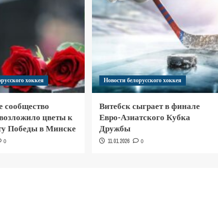
орусского хоккея
Новости белорусского хоккея
е сообщество
Витебск сыграет в финале
 возложило цветы к
Евро-Азиатского Кубка
у Победы в Минске
Дружбы
0
11.01.2026
0