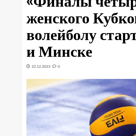
«Финалы четыр
женского Кубко
волейболу стар
и Минске
22.12.2023
0