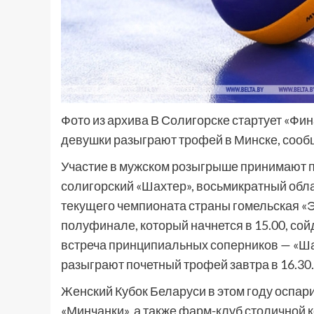
Фото из архива В Солигорске стартует «Фи
девушки разыграют трофей в Минске, сооб
Участие в мужском розыгрыше принимают п
солигорский «Шахтер», восьмикратный обла
текущего чемпионата страны гомельская «Э
полуфинале, который начнется в 15.00, сой
встреча принципиальных соперников — «Ша
разыграют почетный трофей завтра в 16.30.
Женский Кубок Беларуси в этом году оспа
«Минчанки», а также фарм-клуб столичной