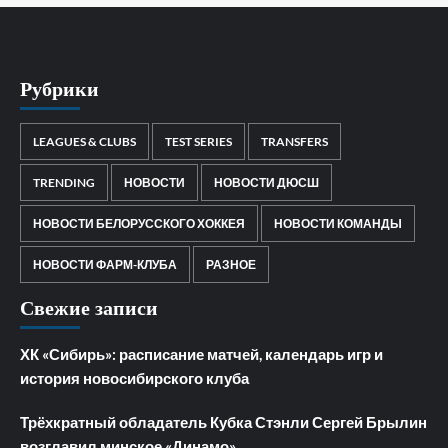
Рубрики
LEAGUES & CLUBS
TEST SERIES
TRANSFERS
TRENDING
НОВОСТИ
НОВОСТИ ДЮСШ
НОВОСТИ БЕЛОРУССКОГО ХОККЕЯ
НОВОСТИ КОМАНДЫ
НОВОСТИ ФАРМ-КЛУБА
РАЗНОЕ
Свежие записи
ХК «Сибирь»: расписание матчей, календарь игр и
история новосибирского клуба
Трёхкратный обладатель Кубка Стэнли Сергей Брылин
возглавил минское «Динамо»