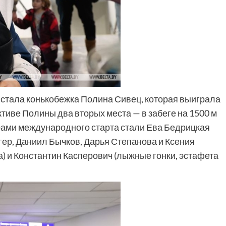
 стала конькобежка Полина Сивец, которая выиграла
активе Полины два вторых места — в забеге на 1500 м
ерами международного старта стали Ева Бедрицкая
гер, Даниил Бычков, Дарья Степанова и Ксения
) и Константин Касперович (лыжные гонки, эстафета