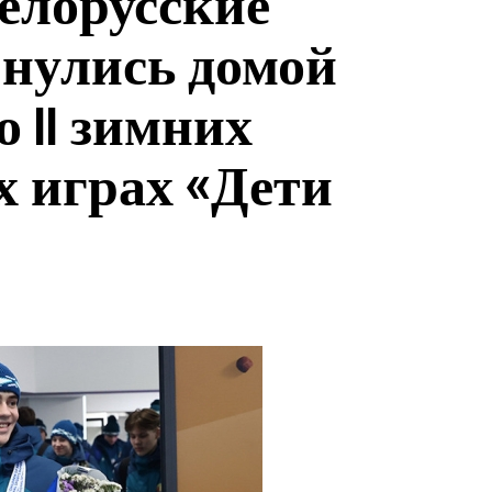
лорусские
нулись домой
о II зимних
 играх «Дети