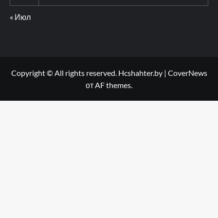
« Июл
Copyright © All rights reserved. Hcshahter.by
|
CoverNews
от AF themes.