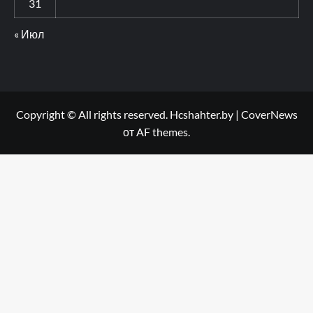
31
« Июл
Copyright © All rights reserved. Hcshahter.by
|
CoverNews
от AF themes.