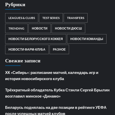
Рубрики
LEAGUES & CLUBS
TEST SERIES
TRANSFERS
TRENDING
НОВОСТИ
НОВОСТИ ДЮСШ
НОВОСТИ БЕЛОРУССКОГО ХОККЕЯ
НОВОСТИ КОМАНДЫ
НОВОСТИ ФАРМ-КЛУБА
РАЗНОЕ
Свежие записи
ХК «Сибирь»: расписание матчей, календарь игр и
история новосибирского клуба
Трёхкратный обладатель Кубка Стэнли Сергей Брылин
возглавил минское «Динамо»
Беларусь поднялась на две позиции в рейтинге УЕФА
после успешных матчей клубов