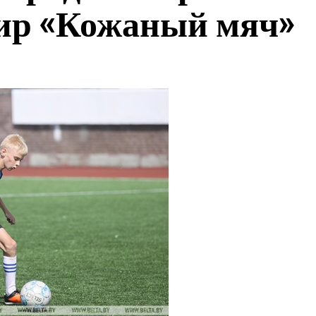
нир «Кожаный мяч»