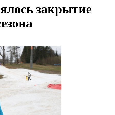
оялось закрытие
езона