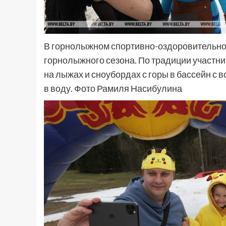
В горнолыжном спортивно-оздоровительном
горнолыжного сезона. По традиции участни
на лыжах и сноубордах с горы в бассейн с 
в воду. Фото Рамиля Насибулина