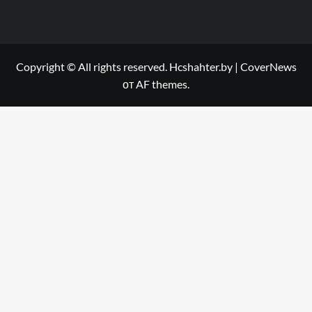
Copyright © All rights reserved. Hcshahter.by
|
CoverNews
от AF themes.