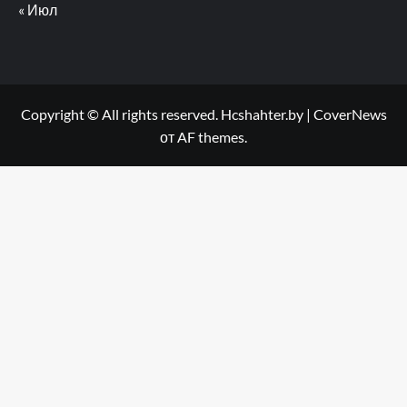
« Июл
Copyright © All rights reserved. Hcshahter.by
|
CoverNews
от AF themes.