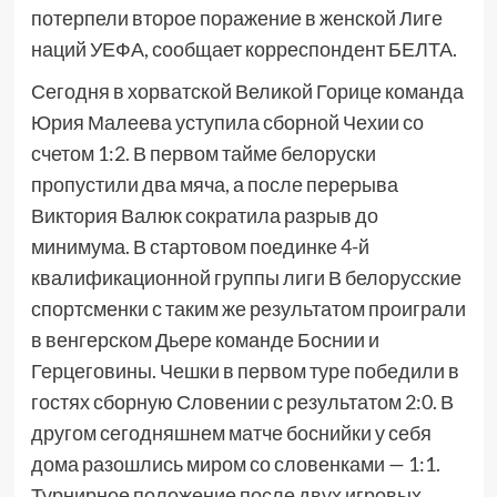
потерпели второе поражение в женской Лиге
наций УЕФА, сообщает корреспондент БЕЛТА.
Сегодня в хорватской Великой Горице команда
Юрия Малеева уступила сборной Чехии со
счетом 1:2. В первом тайме белоруски
пропустили два мяча, а после перерыва
Виктория Валюк сократила разрыв до
минимума. В стартовом поединке 4-й
квалификационной группы лиги В белорусские
спортсменки с таким же результатом проиграли
в венгерском Дьере команде Боснии и
Герцеговины. Чешки в первом туре победили в
гостях сборную Словении с результатом 2:0. В
другом сегодняшнем матче боснийки у себя
дома разошлись миром со словенками — 1:1.
Турнирное положение после двух игровых