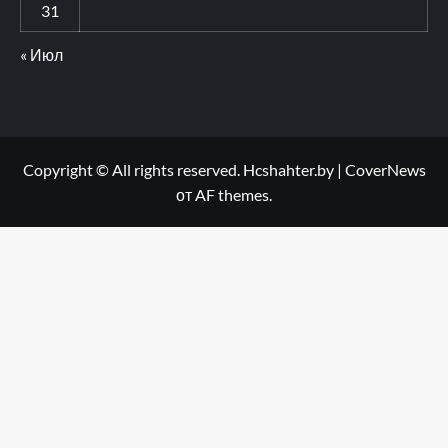
31
« Июл
Copyright © All rights reserved. Hcshahter.by
|
CoverNews
от AF themes.