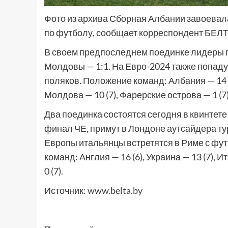
Фото из архива Сборная Албании завоевал
по футболу, сообщает корреспондент БЕЛТ
В своем предпоследнем поединке лидеры г
Молдовы — 1:1. На Евро-2024 также попад
поляков. Положение команд: Албания — 14 оч
Молдова — 10 (7), Фарерские острова — 1 (7)
Два поединка состоятся сегодня в квинтете
финал ЧЕ, примут в Лондоне аутсайдера 
Европы итальянцы встретятся в Риме с ф
команд: Англия — 16 (6), Украина — 13 (7), 
0 (7).
Источник:
www.belta.by