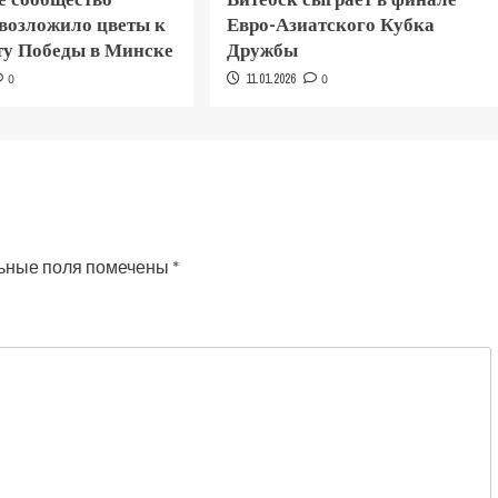
 возложило цветы к
Евро-Азиатского Кубка
у Победы в Минске
Дружбы
0
11.01.2026
0
ьные поля помечены
*