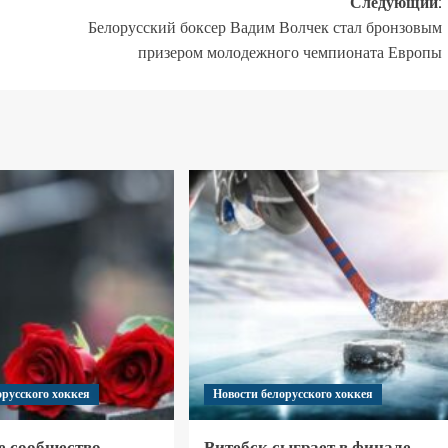
Следующий:
Белорусский боксер Вадим Волчек стал бронзовым
призером молодежного чемпионата Европы
орусского хоккея
Новости белорусского хоккея
е сообщество
Витебск сыграет в финале