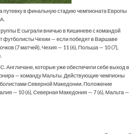
а путевку в финальную стадию чемпионата Европы
А.
руппы Е сыграли вничью в Кишиневе с командой
ут футболисты Чехии — если победят в Варшаве
ков (7 матчей), Чехия — 11 (6), Польша — 10 (7),
.
 С. Англичане, которые уже обеспечили себе выход в
турнира — команду Мальты. Действующие чемпионы
утболистами Северной Македонии. Положение
Италия — 10 (6), Северная Македония — 7 (6), Мальта —