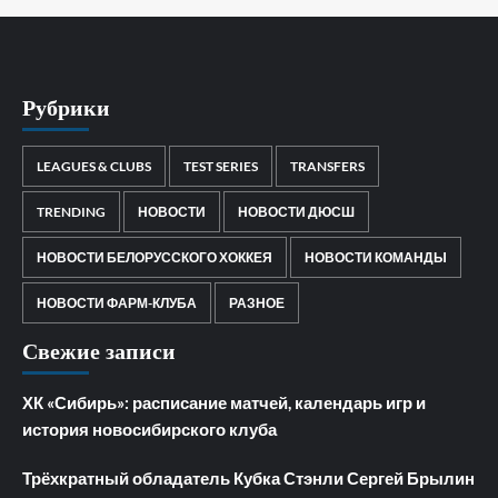
Рубрики
LEAGUES & CLUBS
TEST SERIES
TRANSFERS
TRENDING
НОВОСТИ
НОВОСТИ ДЮСШ
НОВОСТИ БЕЛОРУССКОГО ХОККЕЯ
НОВОСТИ КОМАНДЫ
НОВОСТИ ФАРМ-КЛУБА
РАЗНОЕ
Свежие записи
ХК «Сибирь»: расписание матчей, календарь игр и
история новосибирского клуба
Трёхкратный обладатель Кубка Стэнли Сергей Брылин