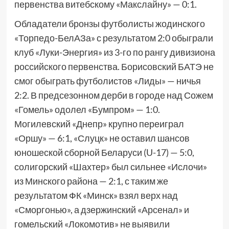
первенства витебскому «Макслайну» — 0:1.
Обладатели бронзы футболисты жодинского
«Торпедо-БелАЗа» с результатом 2:0 обыграли
клуб «Луки-Энергия» из 3-го по рангу дивизиона
российского первенства. Борисовский БАТЭ не
смог обыграть футболистов «Лиды» — ничья
2:2. В предсезонном дерби в городе над Сожем
«Гомель» одолел «Бумпром» — 1:0.
Могилевский «Днепр» крупно переиграл
«Оршу» — 6:1, «Слуцк» не оставил шансов
юношеской сборной Беларуси (U-17) — 5:0,
солигорский «Шахтер» был сильнее «Ислочи»
из Минского района — 2:1, с таким же
результатом ФК «Минск» взял верх над
«Сморгонью», а дзержинский «Арсенал» и
гомельский «Локомотив» не выявили