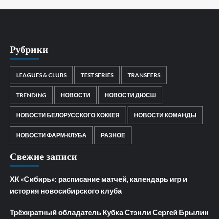
Рубрики
LEAGUES & CLUBS
TEST SERIES
TRANSFERS
TRENDING
НОВОСТИ
НОВОСТИ ДЮСШ
НОВОСТИ БЕЛОРУССКОГО ХОККЕЯ
НОВОСТИ КОМАНДЫ
НОВОСТИ ФАРМ-КЛУБА
РАЗНОЕ
Свежие записи
ХК «Сибирь»: расписание матчей, календарь игр и
история новосибирского клуба
Трёхкратный обладатель Кубка Стэнли Сергей Брылин