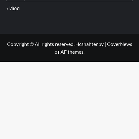
« Июл
Copyright © All rights reserved. Hcshahter.by
|
CoverNews
от AF themes.