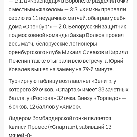
— 1:1, а «Краснодар» в Воронеже разделил очки
с местным «Факелом» — 3:3. «Химки» прервали
серию из 11 неудачных матчей, обыграв у себя
дома «Оренбург» — 2:0. Белорусский защитник
подмосковной команды Захар Волков провел
весь матч, белорусские легионеры
оренбургского клуба Михаил Сиваков и Кирилл
Печенин также отыграли всю встречу, а Юрий
Ковалев вышел на замену на 79-й минуте.
Турнирную таблицу возглавляет «Зенит», у
которого 39 очков, «Спартак» имеет 33 зачетных
балла, у «Ростова» 32 очка. Внизу «Торпедо» —
6 очков, 12 баллов у «Химок».
Лидером бомбардирской гонки является
Квинси Промес («Спартак»), забивший 13
мячей.-0-