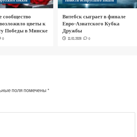
орусского хоккея
Новости белорусского хоккея
е сообщество
Витебск сыграет в финале
 возложило цветы к
Евро-Азиатского Кубка
у Победы в Минске
Дружбы
0
11.01.2026
0
ьные поля помечены
*