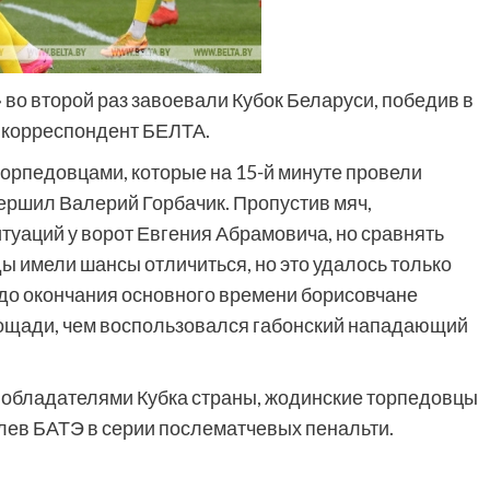
о второй раз завоевали Кубок Беларуси, победив в
 корреспондент БЕЛТА.
орпедовцами, которые на 15-й минуте провели
ершил Валерий Горбачик. Пропустив мяч,
туаций у ворот Евгения Абрамовича, но сравнять
ы имели шансы отличиться, но это удалось только
до окончания основного времени борисовчане
лощади, чем воспользовался габонский нападающий
обладателями Кубка страны, жодинские торпедовцы
олев БАТЭ в серии послематчевых пенальти.