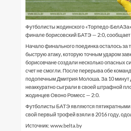
Футболисты жодинского «Торпедо-БелАЗа» в
финале борисовский БАТЭ — 2:0, сообщает
Начало финального поединка осталось за т
быструю атаку, которую точным ударом зав
борисовчане создали несколько опасных си
счет не смогли. После перерыва обе команд
подопечным Дмитрия Молоша. За 10 минут 
неаккуратно сыграли в своей штрафной п
жодинцев Овоно Ромесс — 2:0.
Футболисты БАТЭ являются пятикратными 
свой первый трофей взяли в 2016 году, од
Источник:
www.belta.by