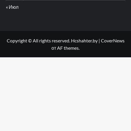
« Июл
Copyright © All rights reserved. Hcshahter.by
|
CoverNews
от AF themes.