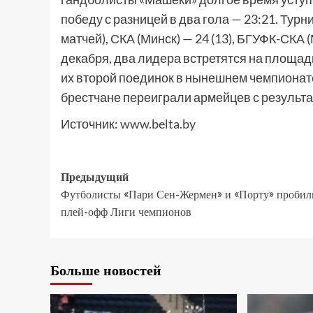
победу с разницей в два гола — 23:21. Тур
матчей), СКА (Минск) — 24 (13), БГУФК-СКА (М
декабря, два лидера встретятся на площадк
их второй поединок в нынешнем чемпионате
брестчане переиграли армейцев с результа
Источник:
www.belta.by
Предыдущий
Футболисты «Пари Сен-Жермен» и «Порту» пробил
плей-офф Лиги чемпионов
Больше новостей