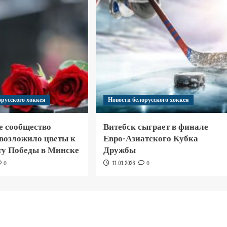
орусского хоккея
Новости белорусского хоккея
е сообщество
Витебск сыграет в финале
 возложило цветы к
Евро-Азиатского Кубка
у Победы в Минске
Дружбы
0
11.01.2026
0