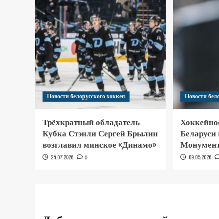
Новости белорусского хоккея
Новости бел
Трёхкратный обладатель
Хоккейно
Кубка Стэнли Сергей Брылин
Беларуси
возглавил минское «Динамо»
Монумент
24.07.2026
0
09.05.2026