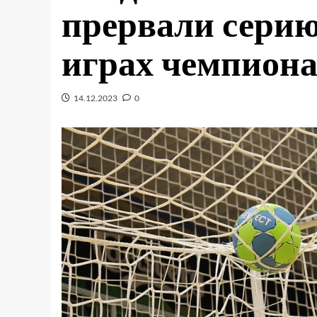
прервали серию
играх чемпиона
14.12.2023
0