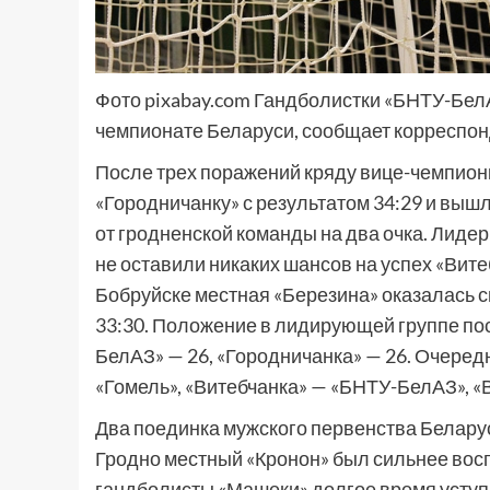
Фото pixabay.com Гандболистки «БНТУ-Бел
чемпионате Беларуси, сообщает корреспо
После трех поражений кряду вице-чемпионк
«Городничанку» с результатом 34:29 и вышл
от гродненской команды на два очка. Лидер
не оставили никаких шансов на успех «Витеб
Бобруйске местная «Березина» оказалась с
33:30. Положение в лидирующей группе посл
БелАЗ» — 26, «Городничанка» — 26. Очеред
«Гомель», «Витебчанка» — «БНТУ-БелАЗ», «
Два поединка мужского первенства Белару
Гродно местный «Кронон» был сильнее восп
гандболисты «Машеки» долгое время уступа