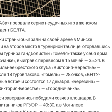
АЗа» прервали серию неудачных игр в женском
ндент БЕЛТА.
и страны обыграли на своей арене в Минске
и на второе место в турнирной таблице, оторвавшись
ы турнира гандболистки «Гомеля» также у себя дома
чанке», выиграв с перевесом в 15 мячей — 35:24. В
ильнее брестского клуба «Виктория-Берестье» —
е 18 туров таково: «Гомель» — 28 очков, «БНТУ-
ные встречи состоятся 17 декабря: «Березина» —
Виктория-Берестье» — «Городничанка».
си завершились победами хозяев площадок. В
итанников РГУОР — 40:30, а в Могилеве
ли «Аисту Китая», но в концовке сумели вырвать