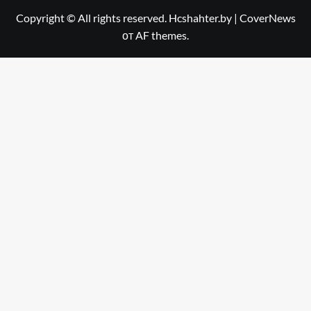
Copyright © All rights reserved. Hcshahter.by
|
CoverNews
от AF themes.