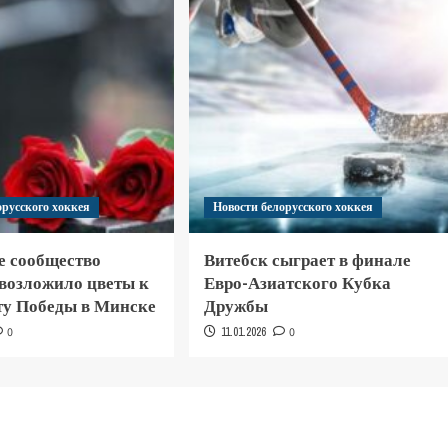
орусского хоккея
Новости белорусского хоккея
е сообщество
Витебск сыграет в финале
 возложило цветы к
Евро-Азиатского Кубка
у Победы в Минске
Дружбы
0
11.01.2026
0