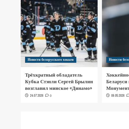
Новости белорусского хоккея
Новости бел
Трёхкратный обладатель
Хоккейно
Кубка Стэнли Сергей Брылин
Беларуси
возглавил минское «Динамо»
Монумент
24.07.2026
0
09.05.2026