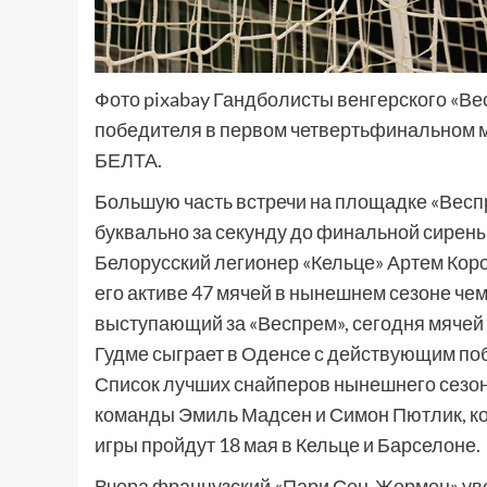
Фото pixabay Гандболисты венгерского «Ве
победителя в первом четвертьфинальном м
БЕЛТА.
Большую часть встречи на площадке «Вес
буквально за секунду до финальной сирены
Белорусский легионер «Кельце» Артем Коро
его активе 47 мячей в нынешнем сезоне че
выступающий за «Веспрем», сегодня мячей 
Гудме сыграет в Оденсе с действующим по
Список лучших снайперов нынешнего сезон
команды Эмиль Мадсен и Симон Пютлик, кот
игры пройдут 18 мая в Кельце и Барселоне.
Вчера французский «Пари Сен-Жермен» уве