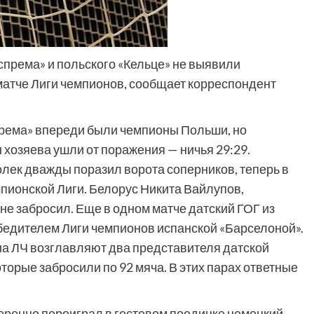
спрема» и польского «Кельце» не выявили
атче Лиги чемпионов, сообщает корреспондент
према» впереди были чемпионы Польши, но
 хозяева ушли от поражения — ничья 29:29.
лек дважды поразил ворота соперников, теперь в
мпионской Лиги. Белорус Никита Вайлупов,
не забросил. Еще в одном матче датский ГОГ из
бедителем Лиги чемпионов испанской «Барселоной».
а ЛЧ возглавляют два представителя датской
орые забросили по 92 мяча. В этих парах ответные
ренно переиграл в гостевом поединке немецкий