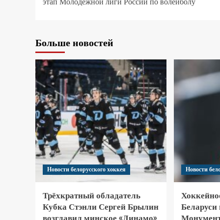
этап Молодежной лиги России по волейболу
Больше новостей
Новости белорусского хоккея
Новости бел
Трёхкратный обладатель
Хоккейно
Кубка Стэнли Сергей Брылин
Беларуси
возглавил минское «Динамо»
Монумент