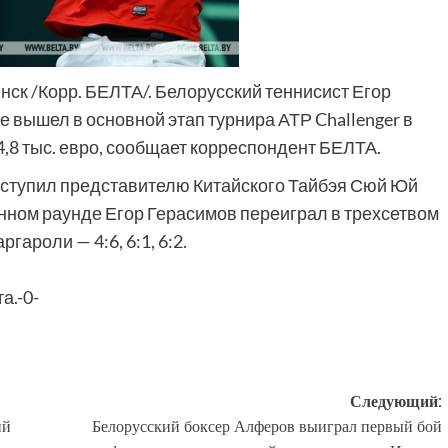
инск /Корр. БЕЛТА/. Белорусский теннисист Егор
е вышел в основной этап турнира АТР Challenger в
,8 тыс. евро, сообщает корреспондент БЕЛТА.
уступил представителю Китайского Тайбэя Сюй Юй
онном раунде Егор Герасимов переиграл в трехсетвом
гароли — 4:6, 6:1, 6:2.
а.-0-
Следующий:
ий
Белорусский боксер Алферов выиграл первый бой