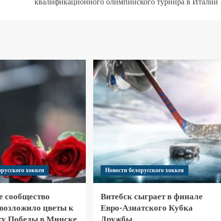
квалификационного олимпийского турнира в Италии
орусского хоккея
Новости белорусского хоккея
е сообщество
Витебск сыграет в финале
 возложило цветы к
Евро-Азиатского Кубка
у Победы в Минске
Дружбы