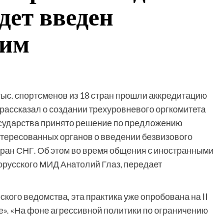
дет введен
жим
тыс. спортсменов из 18 стран прошли аккредитацию
к рассказал о создании трехуровневого оргкомитета
государства принято решение по предложению
нтересованных органов о введении безвизового
тран СНГ. Об этом во время общения с иностранными
орусского МИД Анатолий Глаз, передает
ого ведомства, эта практика уже опробована на II
е». «На фоне агрессивной политики по ограничению