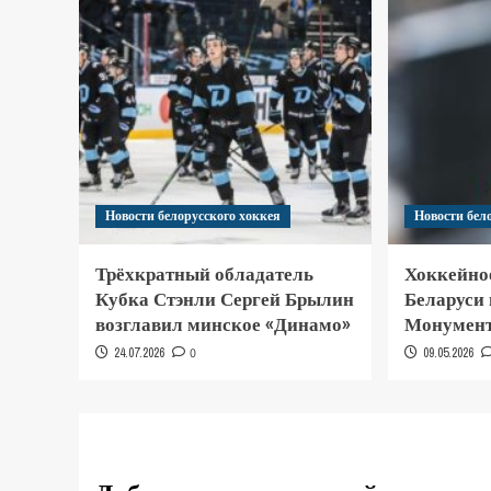
Новости белорусского хоккея
Новости бел
Трёхкратный обладатель
Хоккейно
Кубка Стэнли Сергей Брылин
Беларуси
возглавил минское «Динамо»
Монумент
24.07.2026
0
09.05.2026