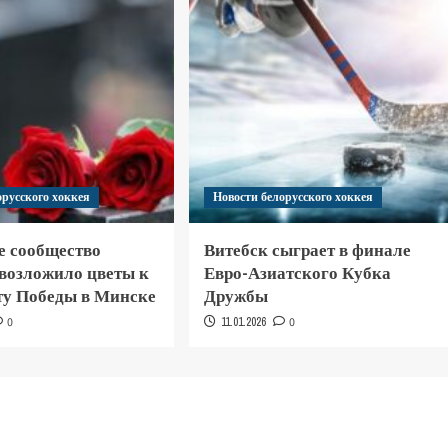
орусского хоккея
Новости белорусского хоккея
е сообщество
Витебск сыграет в финале
 возложило цветы к
Евро-Азиатского Кубка
у Победы в Минске
Дружбы
0
11.01.2026
0