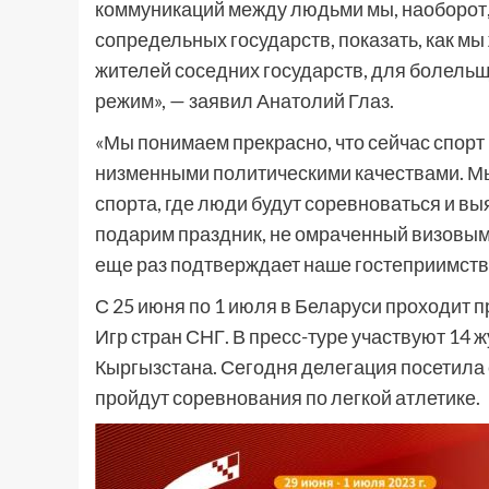
коммуникаций между людьми мы, наоборот
сопредельных государств, показать, как мы 
жителей соседних государств, для болельщ
режим», — заявил Анатолий Глаз.
«Мы понимаем прекрасно, что сейчас спорт
низменными политическими качествами. Мы
спорта, где люди будут соревноваться и в
подарим праздник, не омраченный визовыми
еще раз подтверждает наше гостеприимство
С 25 июня по 1 июля в Беларуси проходит 
Игр стран СНГ. В пресс-туре участвуют 14 
Кыргызстана. Сегодня делегация посетила 
пройдут соревнования по легкой атлетике.