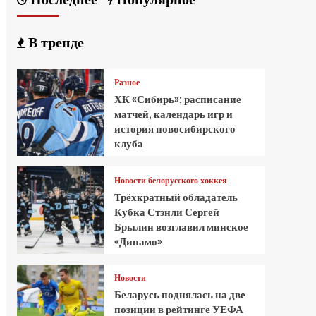
В тренде
Разное
ХК «Сибирь»: расписание
матчей, календарь игр и
история новосибирского
клуба
Новости белорусского хоккея
Трёхкратный обладатель
Кубка Стэнли Сергей
Брылин возглавил минское
«Динамо»
Новости
Беларусь поднялась на две
позиции в рейтинге УЕФА