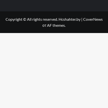
Copyright © All rights reserved. Hcshahter.by
|
CoverNews
от AF themes.