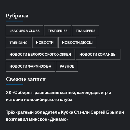
Рубрики
LEAGUES & CLUBS
TEST SERIES
TRANSFERS
TRENDING
НОВОСТИ
НОВОСТИ ДЮСШ
НОВОСТИ БЕЛОРУССКОГО ХОККЕЯ
НОВОСТИ КОМАНДЫ
НОВОСТИ ФАРМ-КЛУБА
РАЗНОЕ
Свежие записи
ХК «Сибирь»: расписание матчей, календарь игр и
история новосибирского клуба
Трёхкратный обладатель Кубка Стэнли Сергей Брылин
возглавил минское «Динамо»