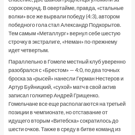
сорок секунд. В овертайме, правда, «стальные
волки» все же вырвали победу (4:3), автором
победного гола стал Александр Подкорытов.
Тем самым «Металлург» вернул себе шестую
строчку в экстралиге, «Неман» по-прежнему
идет четвертым.
Параллельно в Гомеле местный клуб уверенно
разобрался с «Брестом» — 4:0, по два точных
броска за «рысей» нанесли Герман Нестеров и
Артур Буйницкий, «сухой» матч в свой актив
записал голкипер Андрей Грищенко.
Гомельчане все еще располагаются на третьей
позиции в чемпионате, но отставание от
идущего вторым «Витебска» сократилось до
шести очков. Также в среду в битве команд из