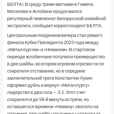
БЕЛТА/. В среду тремя матчами в Гомеле,
Могилеве и Жлобине продолжился
регулярный чемпионат белорусской хоккейной
экстралиги, сообщает корреспондент БЕЛТА.
Центральным поединком вечера стал рематч
финала Кубка Президента 2023 года между
«Металлургом» и «Неманом». В стартовом
периоде жлобинчане получили преимущество
в две шайбы, во втором игровом отрезке гости
сократили отставание, но в середине
заключительной трети Константин Лукин
оформил дубль и вернул «Металлургу»
лидерство в два гола — 3:1. Этот счет
сохранялся до 58-й минуты встречи, но
оставшегося времени «Неману» хватило на
спасение, две шайбы гродненцы уложили за