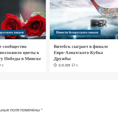
орусского хоккея
Новости белорусского хоккея
е сообщество
Витебск сыграет в финале
 возложило цветы к
Евро-Азиатского Кубка
у Победы в Минске
Дружбы
0
11.01.2026
0
ьные поля помечены
*