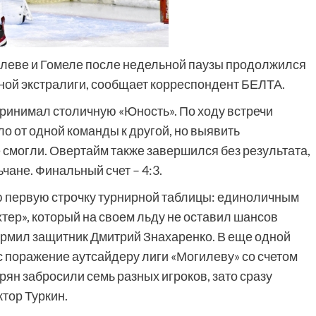
гилеве и Гомеле после недельной паузы продолжился
ной экстралиги, сообщает корреспондент БЕЛТА.
ринимал столичную «Юность». По ходу встречи
о от одной команды к другой, но выявить
 смогли. Овертайм также завершился без результата,
чане. Финальный счет – 4:3.
ю первую строчку турнирной таблицы: единоличным
тер», который на своем льду не оставил шансов
оформил защитник Дмитрий Знахаренко. В еще одной
с поражение аутсайдеру лиги «Могилеву» со счетом
рян забросили семь разных игроков, зато сразу
тор Туркин.