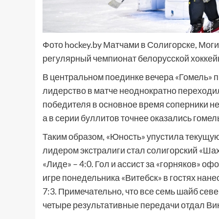
Фото hockey.by Матчами в Солигорске, Мо
регулярный чемпионат белорусской хоккей
В центральном поединке вечера «Гомель» п
лидерство в матче неоднократно переходил
победителя в основное время соперники не
а в серии буллитов точнее оказались гомель
Таким образом, «Юность» упустила текущу
лидером экстралиги стал солигорский «Шах
«Лиде» – 4:0. Гол и ассист за «горняков» 
игре понедельника «Витебск» в гостях нане
7:3. Примечательно, что все семь шайб севе
четыре результативные передачи отдал Вик