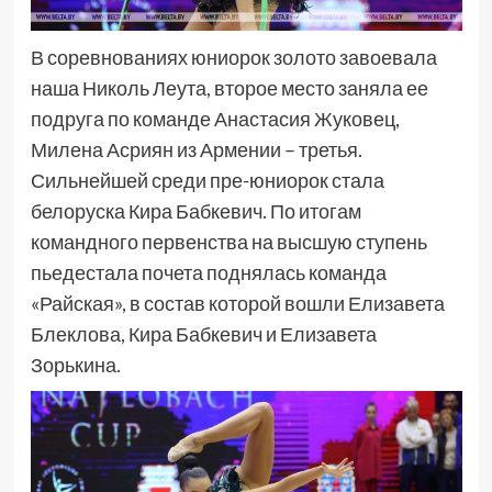
В соревнованиях юниорок золото завоевала
наша Николь Леута, второе место заняла ее
подруга по команде Анастасия Жуковец,
Милена Асриян из Армении – третья.
Сильнейшей среди пре-юниорок стала
белоруска Кира Бабкевич. По итогам
командного первенства на высшую ступень
пьедестала почета поднялась команда
«Райская», в состав которой вошли Елизавета
Блеклова, Кира Бабкевич и Елизавета
Зорькина.