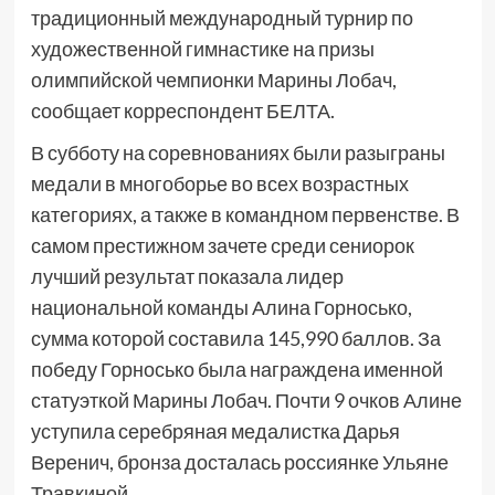
традиционный международный турнир по
художественной гимнастике на призы
олимпийской чемпионки Марины Лобач,
сообщает корреспондент БЕЛТА.
В субботу на соревнованиях были разыграны
медали в многоборье во всех возрастных
категориях, а также в командном первенстве. В
самом престижном зачете среди сениорок
лучший результат показала лидер
национальной команды Алина Горносько,
сумма которой составила 145,990 баллов. За
победу Горносько была награждена именной
статуэткой Марины Лобач. Почти 9 очков Алине
уступила серебряная медалистка Дарья
Веренич, бронза досталась россиянке Ульяне
Травкиной.