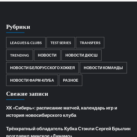
Рубрики
LEAGUES & CLUBS
TEST SERIES
TRANSFERS
TRENDING
НОВОСТИ
НОВОСТИ ДЮСШ
НОВОСТИ БЕЛОРУССКОГО ХОККЕЯ
НОВОСТИ КОМАНДЫ
НОВОСТИ ФАРМ-КЛУБА
РАЗНОЕ
Свежие записи
ХК «Сибирь»: расписание матчей, календарь игр и
история новосибирского клуба
Трёхкратный обладатель Кубка Стэнли Сергей Брылин
возглавил минское «Динамо»