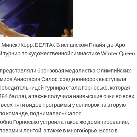
, Минск /Корр. БЕЛТА/. В испанском Плайя-де-Аро
турнир по художественной гимнастике Winter Queen
 представляли бронзовая медалистка Олимпийских
 мира Анастасия Салос, среди юниорок выступала
 победительницей турнира стала Горносько, которая
84 балла), а также получила наивысшие очки во всех
всех пяти видов программы у сениорок на вторую
 по команде, поднималась Салос.
обно Горносько устроила такое же доминирование,
авами и лентой, а также в многоборье. Всего в