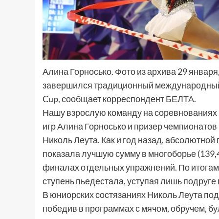
Алина Горносько. Фото из архива 29 января
завершился традиционный международный 
Cup, сообщает корреспондент БЕЛТА.
Нашу взрослую команду на соревнованиях
игр Алина Горносько и призер чемпионатов
Николь Леута. Как и год назад, абсолютной
показала лучшую сумму в многоборье (139,4
финалах отдельных упражнений. По итогам 
ступень пьедестала, уступая лишь подруге
В юниорских состязаниях Николь Леута под
победив в программах с мячом, обручем, бул