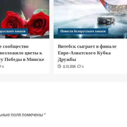
орусского хоккея
Новости белорусского хоккея
е сообщество
Витебск сыграет в финале
 возложило цветы к
Евро-Азиатского Кубка
у Победы в Минске
Дружбы
0
11.01.2026
0
ьные поля помечены
*