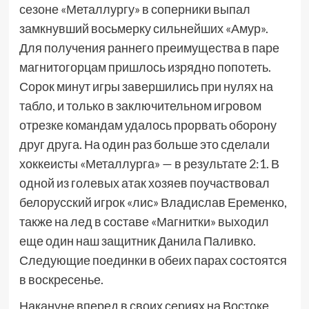
сезоне «Металлургу» в соперники выпал
замкнувший восьмерку сильнейших «Амур».
Для получения раннего преимущества в паре
магнитогорцам пришлось изрядно попотеть.
Сорок минут игры завершились при нулях на
табло, и только в заключительном игровом
отрезке командам удалось прорвать оборону
друг друга. На один раз больше это сделали
хоккеисты «Металлурга» — в результате 2:1. В
одной из голевых атак хозяев поучаствовал
белорусский игрок «лис» Владислав Еременко,
также на лед в составе «Магнитки» выходил
еще один наш защитник Данила Паливко.
Следующие поединки в обеих парах состоятся
в воскресенье.
Накануне вперед в своих сериях на Востоке