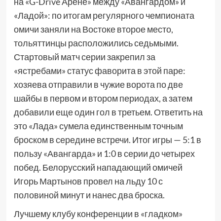
на «G-Drive Арене» между «Авангардом» и
«Ладой»: по итогам регулярного чемпионата
омичи заняли на Востоке второе место,
тольяттинцы расположились седьмыми.
Стартовый матч серии закрепил за
«ястребами» статус фаворита в этой паре:
хозяева отправили в чужие ворота по две
шайбы в первом и втором периодах, а затем
добавили еще один гол в третьем. Ответить на
это «Лада» сумела единственным точным
броском в середине встречи. Итог игры — 5:1 в
пользу «Авангарда» и 1:0 в серии до четырех
побед. Белорусский нападающий омичей
Игорь Мартынов провел на льду 10 с
половиной минут и нанес два броска.
Лучшему клубу конференции в «гладком»