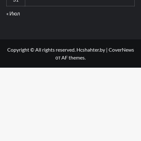
« Июл
Copyright © All rights reserved. Hcshahter.by
|
CoverNews
от AF themes.