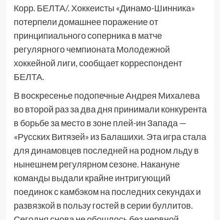
Корр. БЕЛТА/. Хоккеисты «Динамо-Шинника»
потерпели домашнее поражение от
принципиального соперника в матче
регулярного чемпионата Молодежной
хоккейной лиги, сообщает корреспондент
БЕЛТА.
В воскресенье подопечные Андрея Михалева
во второй раз за два дня принимали конкурента
в борьбе за место в зоне плей-ин Запада —
«Русских Витязей» из Балашихи. Эта игра стала
для динамовцев последней на родном льду в
нынешнем регулярном сезоне. Накануне
команды выдали крайне интригующий
поединок с камбэком на последних секундах и
развязкой в пользу гостей в серии буллитов.
Сегодня снова не обошлось без нервной