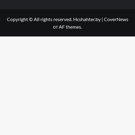
Copyright © All rights reserved. Hcshahter.by
|
CoverNews
от AF themes.