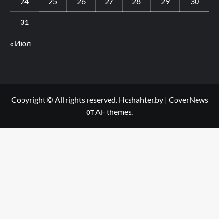
24
25
26
27
28
29
30
31
« Июл
Copyright © All rights reserved. Hcshahter.by
|
CoverNews
от AF themes.