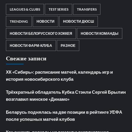
LEAGUES & CLUBS
TEST SERIES
TRANSFERS
TRENDING
НОВОСТИ
НОВОСТИ ДЮСШ
НОВОСТИ БЕЛОРУССКОГО ХОККЕЯ
НОВОСТИ КОМАНДЫ
НОВОСТИ ФАРМ-КЛУБА
РАЗНОЕ
Свежие записи
ХК «Сибирь»: расписание матчей, календарь игр и
история новосибирского клуба
Трёхкратный обладатель Кубка Стэнли Сергей Брылин
возглавил минское «Динамо»
Беларусь поднялась на две позиции в рейтинге УЕФА
после успешных матчей клубов
Как снизить расходы на ремонт и эксплуатацию