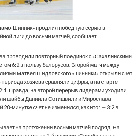
намо-Шинник» продлил победную серию в
ной лиги до восьми матчей, сообщает
ва проводили повторный поединок с «Сахалинскими
етом 6:2 в пользу белорусов. Второй матч между
илиями Матвея Шидловского «шинники» открыли счет
го периода хозяева сравняли цифры, а на старте
2:1. Правда, на второй перерыв лидерами уходили
или шайбы Даниила Сотишвили и Мирослава
20-минутке счет не изменился, как итог — 3:2 в
рывает на протяжении восьми матчей подряд. На
располагается на 2-й позиции «Серебряного»