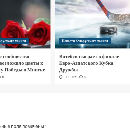
орусского хоккея
Новости белорусского хоккея
е сообщество
Витебск сыграет в финале
 возложило цветы к
Евро-Азиатского Кубка
у Победы в Минске
Дружбы
0
11.01.2026
0
ьные поля помечены
*