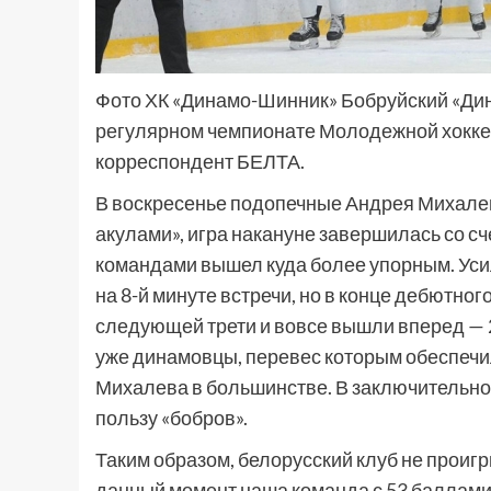
Фото ХК «Динамо-Шинник» Бобруйский «Ди
регулярном чемпионате Молодежной хоккей
корреспондент БЕЛТА.
В воскресенье подопечные Андрея Михале
акулами», игра накануне завершилась со сч
командами вышел куда более упорным. Ус
на 8-й минуте встречи, но в конце дебютно
следующей трети и вовсе вышли вперед — 
уже динамовцы, перевес которым обеспеч
Михалева в большинстве. В заключительной 
пользу «бобров».
Таким образом, белорусский клуб не проиг
данный момент наша команда с 53 баллами 