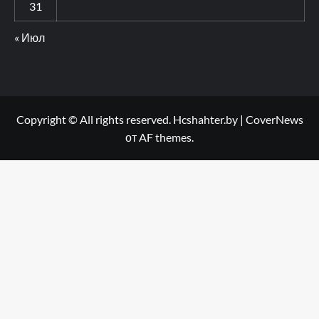
31
« Июл
Copyright © All rights reserved. Hcshahter.by
|
CoverNews
от AF themes.