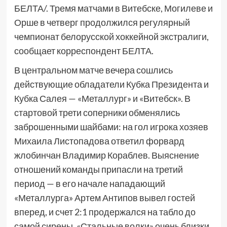
БЕЛТА/. Тремя матчами в Витебске, Могилеве и
Орше в четверг продолжился регулярный
чемпионат белорусской хоккейной экстралиги,
сообщает корреспондент БЕЛТА.
В центральном матче вечера сошлись
действующие обладатели Кубка Президента и
Кубка Салея — «Металлург» и «Витебск». В
стартовой трети соперники обменялись
заброшенными шайбами: на гол игрока хозяев
Михаила Листопадова ответил форвард
жлобинчан Владимир Кораблев. Выяснение
отношений команды припасли на третий
период — в его начале нападающий
«Металлурга» Артем Антипов вывел гостей
вперед, и счет 2:1 продержался на табло до
самой сирены. «Стальные волки» очень близки