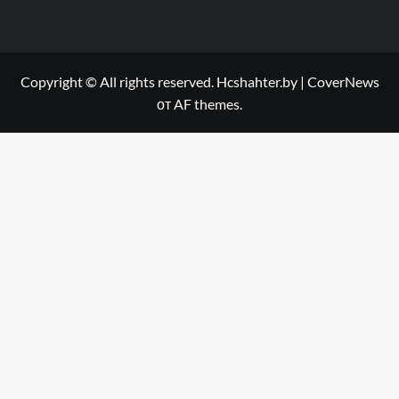
Copyright © All rights reserved. Hcshahter.by
|
CoverNews
от AF themes.