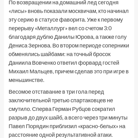
По возвращении на домашний лед сегодня
«лисы» вновь показали москвичам, кто начинал
эту серию в статусе фаворита. Уже к первому
перерыву «Металлург» вел со счетом 3:0
благодаря дублю Данилы Юрова, а также голу
Дениса Зернова. Во втором периоде соперники
обменялись шайбами: на точный бросок
Даниила Вовченко ответил форвард гостей
Михаил Мальцев, причем сделав это при игре в
меньшинстве.
Весомое отставание в три гола перед
заключительной третью спартаковцев не
смутило. Сперва Герман Рубцов сократил
разрыв до двух шайб, а всего через три минуты
Павел Порядин приблизил «красно-белых» на
расстояние одной результативной атаки.