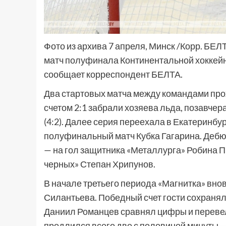
Фото из архива 7 апреля, Минск /Корр. БЕЛ
матч полуфинала Континентальной хоккейн
сообщает корреспондент БЕЛТА.
Два стартовых матча между командами прох
счетом 2:1 забрали хозяева льда, позавчер
(4:2). Далее серия переехала в Екатеринбу
полуфинальный матч Кубка Гагарина. Дебю
— на гол защитника «Металлурга» Робина П
черных» Степан Хрипунов.
В начале третьего периода «Магнитка» вно
Силантьева. Победный счет гости сохраняли
Даниил Романцев сравнял цифры и перевел
продлился всего две с половиной минуты — 