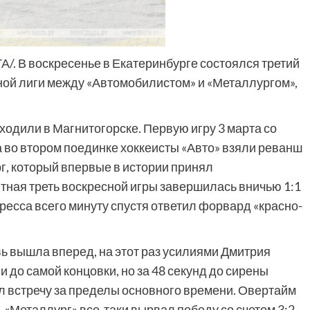
ТА/. В воскресенье в Екатеринбурге состоялся третий
ой лиги между «Автомобилистом» и «Металлургом»,
одили в Магнитогорске. Первую игру 3 марта со
а во втором поединке хоккеисты «Авто» взяли реванш
рг, который впервые в истории принял
тная треть воскресной игры завершилась вничью 1:1
ресса всего минуту спустя ответил форвард «красно-
вь вышла вперед, на этот раз усилиями Дмитрия
 до самой концовки, но за 48 секунд до сирены
 встречу за пределы основного времени. Овертайм
«Металлург» все-таки вырвал победу со счетом 3:2,