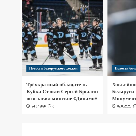
Новости белорусского хоккея
Новости бел
Трёхкратный обладатель
Хоккейно
Кубка Стэнли Сергей Брылин
Беларуси
возглавил минское «Динамо»
Монумент
24.07.2026
0
09.05.2026