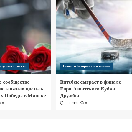
орусского хоккея
Новости белорусского хоккея
е сообщество
Витебск сыграет в финале
 возложило цветы к
Евро-Азиатского Кубка
у Победы в Минске
Дружбы
0
11.01.2026
0