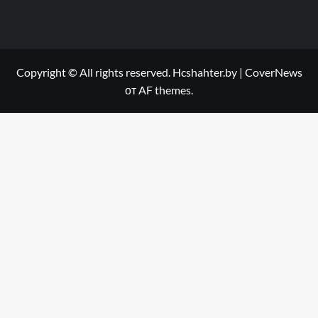
Copyright © All rights reserved. Hcshahter.by
|
CoverNews
от AF themes.