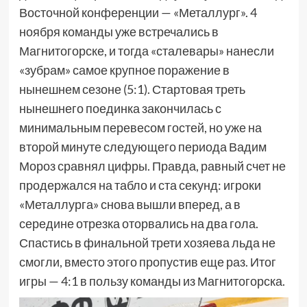
Восточной конференции — «Металлург». 4
ноября команды уже встречались в
Магнитогорске, и тогда «сталевары» нанесли
«зубрам» самое крупное поражение в
нынешнем сезоне (5:1). Стартовая треть
нынешнего поединка закончилась с
минимальным перевесом гостей, но уже на
второй минуте следующего периода Вадим
Мороз сравнял цифры. Правда, равный счет не
продержался на табло и ста секунд: игроки
«Металлурга» снова вышли вперед, а в
середине отрезка оторвались на два гола.
Спастись в финальной трети хозяева льда не
смогли, вместо этого пропустив еще раз. Итог
игры — 4:1 в пользу команды из Магнитогорска.